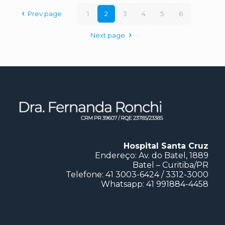
Prev page
1
2
3
4
5
6
Next page
Hospital Santa Cruz
Endereço: Av. do Batel, 1889
Batel – Curitiba/PR
Telefone: 41 3003-6424 / 3312-3000
Whatsapp: 41 991884-4458